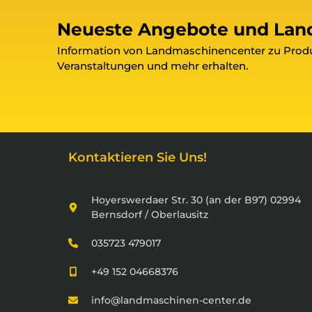
Neueste Angebote und La
Information von Landmaschinencenter zu Produ
Veranstaltungen und mehr erhalten.
Kontaktieren Sie Uns!
Hoyerswerdaer Str. 30 (an der B97) 02994
Bernsdorf / Oberlausitz
035723 479017
+49 152 04668376
info@landmaschinen-center.de