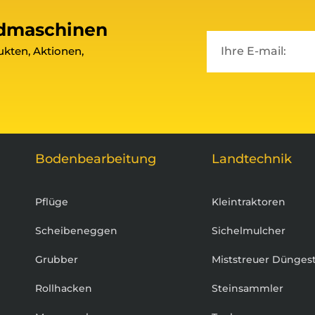
ndmaschinen
kten, Aktionen,
Bodenbearbeitung
Landtechnik
Pflüge
Kleintraktoren
Scheibeneggen
Sichelmulcher
Grubber
Miststreuer Dünges
Rollhacken
Steinsammler