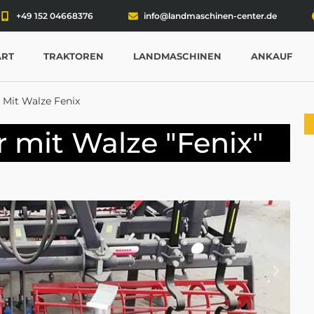
+49 152 04668376
info@landmaschinen-center.de
ART
TRAKTOREN
LANDMASCHINEN
ANKAUF
 Mit Walze Fenix
 mit Walze "Fenix"