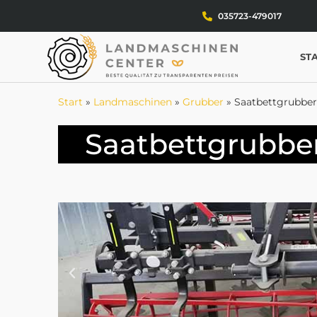
035723-479017
ST
Start
»
Landmaschinen
»
Grubber
»
Saatbettgrubber
Saatbettgrubber