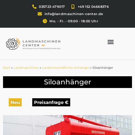
035723-479017
+49 152 04668376
info@landmaschinen-center.de
Mo. - Fr. - 09:00 - 18:00 Uhr
Start
»
Landmaschinen
»
Landwirtschaftliche Anhänger
»
Siloanhänger
Siloanhänger
Neu
Preisanfrage €