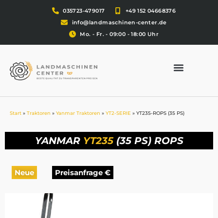
035723-479017
+49 152 04668376
info@landmaschinen-center.de
Mo. - Fr. - 09:00 - 18:00 Uhr
Start
»
Traktoren
»
Yanmar Traktoren
»
YT2-SERIE
»
YT235-ROPS (35 PS)
YANMAR
YT235
(35 PS) ROPS
Neue
Preisanfrage €